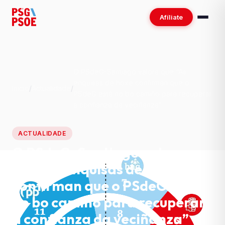
Afíliate
O PSdeG-Santiago valora que “As
enquisas de hoxe confirman que o
Inicio
/
Actualidade
/
PSdeG está no bo camiño para recuperar
a confianza da veciñanza”
ACTUALIDADE
O PSdeG-Santiago valora
que “As enquisas de hoxe
confirman que o PSdeG está
no bo camiño para recuperar
a confianza da veciñanza”