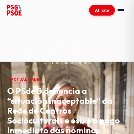
Afíliate
O PSdeG denuncia a “situación
inaceptable” da Rede de Centros
Inicio
/
Actualidade
/
Socioculturais e esixe o pago inmediato
das nóminas pendentes
ACTUALIDADE
O PSdeG denuncia a
“situación inaceptable” da
Rede de Centros
Socioculturais e esixe o pago
inmediato das nóminas