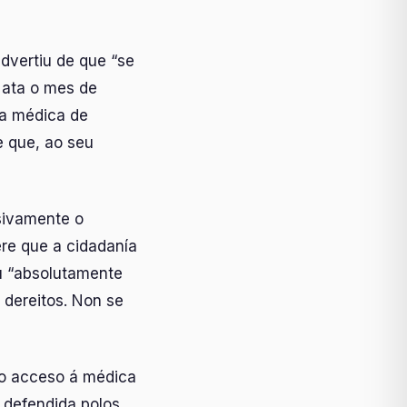
dvertiu de que “se
 ata o mes de
sa médica de
e que, ao seu
sivamente o
ere que a cidadanía
u “absolutamente
 dereitos. Non se
 o acceso á médica
 defendida polos