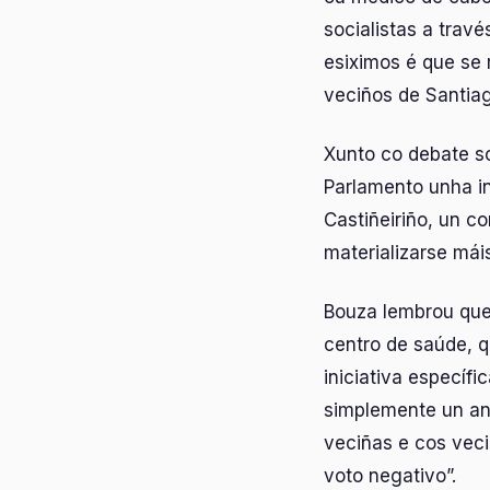
socialistas a travé
esiximos é que se 
veciños de Santiag
Xunto co debate so
Parlamento unha in
Castiñeiriño, un c
materializarse mái
Bouza lembrou que
centro de saúde, q
iniciativa específ
simplemente un an
veciñas e cos veci
voto negativo”.