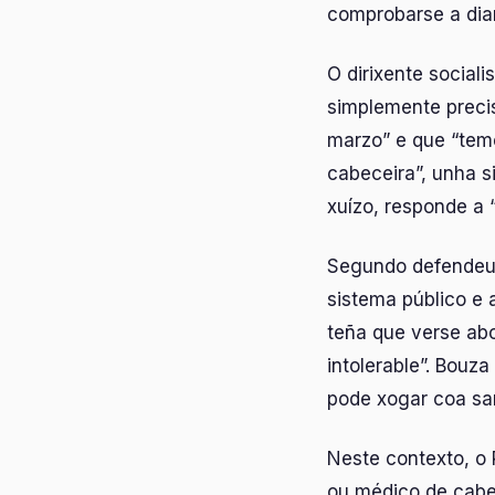
comprobarse a diar
O dirixente social
simplemente preci
marzo” e que “tem
cabeceira”, unha s
xuízo, responde a 
Segundo defendeu,
sistema público e a
teña que verse ab
intolerable”. Bouz
pode xogar coa san
Neste contexto, o
ou médico de cabe