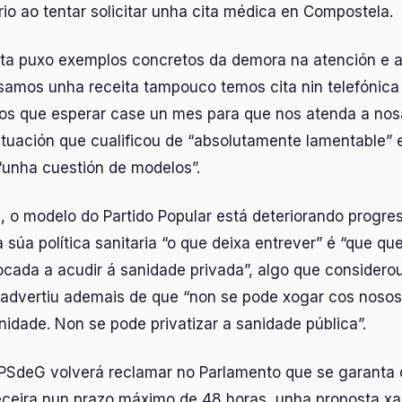
io ao tentar solicitar unha cita médica en Compostela.
ista puxo exemplos concretos da demora na atención e a
samos unha receita tampouco temos cita nin telefónica
os que esperar case un mes para que nos atenda a no
ituación que cualificou de “absolutamente lamentable” 
“unha cuestión de modelos”.
 o modelo do Partido Popular está deteriorando progre
 súa política sanitaria “o que deixa entrever” é “que qu
ocada a acudir á sanidade privada”, algo que considero
a advertiu ademais de que “non se pode xogar cos nosos
idade. Non se pode privatizar a sanidade pública”.
 PSdeG volverá reclamar no Parlamento que se garanta
ceira nun prazo máximo de 48 horas, unha proposta xa