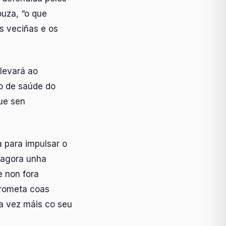
ouza, “o que
s veciñas e os
 levará ao
ro de saúde do
ue sen
 para impulsar o
n agora unha
e non fora
prometa coas
ra vez máis co seu