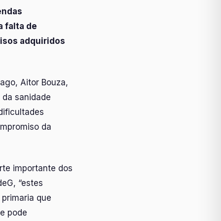
mendas
 falta de
isos adquiridos
ago, Aitor Bouza,
n da sanidade
ificultades
ompromiso da
rte importante dos
deG, “estes
 primaria que
 e pode