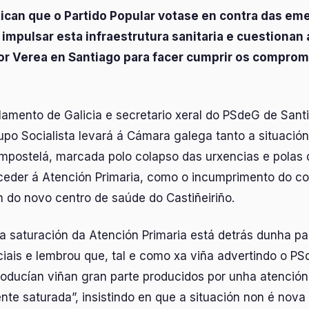
itican que o Partido Popular votase en contra das e
impulsar esta infraestrutura sanitaria e cuestionan a
or Verea en Santiago para facer cumprir os comprom
amento de Galicia e secretario xeral do PSdeG de Santi
po Socialista levará á Cámara galega tanto a situació
mpostelá, marcada polo colapso das urxencias e polas d
ceder á Atención Primaria, como o incumprimento do c
 do novo centro de saúde do Castiñeiriño.
a saturación da Atención Primaria está detrás dunha pa
iais e lembrou que, tal e como xa viña advertindo o PS
oducían viñan gran parte producidos por unha atención
te saturada”, insistindo en que a situación non é nova