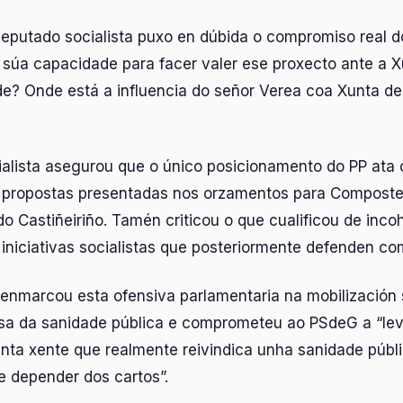
eputado socialista puxo en dúbida o compromiso real do
a súa capacidade para facer valer ese proxecto ante a 
e? Onde está a influencia do señor Verea coa Xunta de 
alista asegurou que o único posicionamento do PP ata 
s propostas presentadas nos orzamentos para Compostel
do Castiñeiriño. Tamén criticou o que cualificou de inco
 iniciativas socialistas que posteriormente defenden co
enmarcou esta ofensiva parlamentaria na mobilización 
a da sanidade pública e comprometeu ao PSdeG a “lev
nta xente que realmente reivindica unha sanidade públi
ue depender dos cartos”.