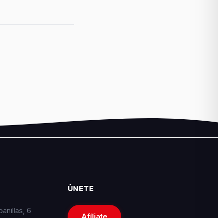
ÚNETE
nillas, 6
Afíliate