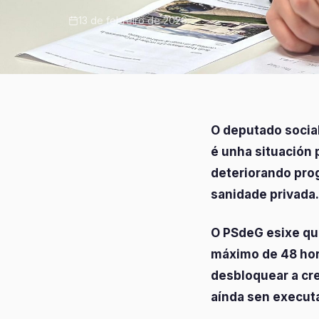
13 de febreiro de 2026
O deputado social
é unha situación 
deteriorando pro
sanidade privada.
O PSdeG esixe qu
máximo de 48 hora
desbloquear a cr
aínda sen executa