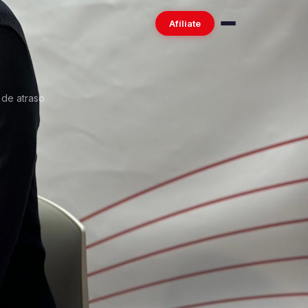
Afíliate
 de atraso