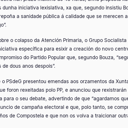
s dunha iniciativa lexislativa, xa que, segundo insistiu B
repoña a sanidade pública á calidade que se merecen a
o”.
bre o colapso da Atención Primaria, o Grupo Socialista
iciativa específica para esixir a creación do novo cent
ompromiso do Partido Popular que, segundo Bouza, “seg
s de dous anos despois”.
 o PSdeG presentou emendas aos orzamentos da Xunta
ue foron rexeitadas polo PP, e anunciou que rexistrará
ica para o seu debate, advertindo de que “agardamos qu
uncio de campaña electoral e que, polo tanto, se com
ños de Compostela e que non os volva a traicionar out