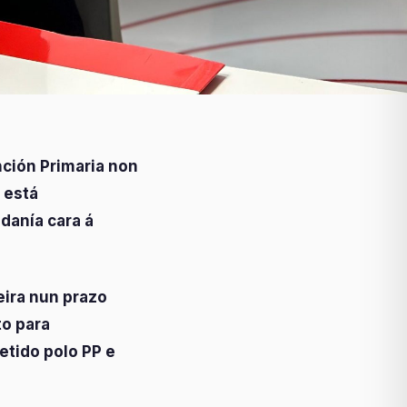
nción Primaria non
 está
danía cara á
ira nun prazo
to para
etido polo PP e