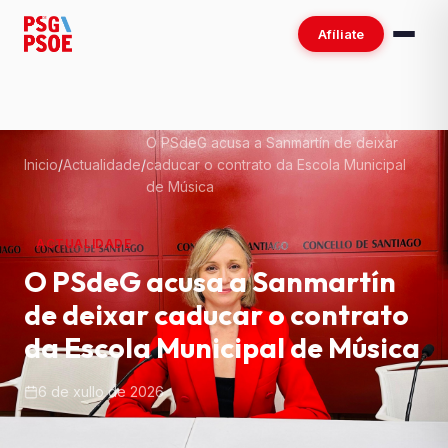
Afíliate
O PSdeG acusa a Sanmartín de deixar
Inicio
/
Actualidade
/
caducar o contrato da Escola Municipal
de Música
ACTUALIDADE
O PSdeG acusa a Sanmartín
de deixar caducar o contrato
da Escola Municipal de Música
6 de xullo de 2026