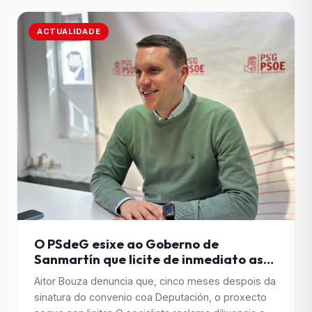
as obras. O Grupo Municipal Socialista defendeu no
último [&hellip;]
ACTUALIDADE
O PSdeG esixe ao Goberno de
Sanmartín que licite de inmediato as
obras do Vero Boquete e reclama máis
Aitor Bouza denuncia que, cinco meses despois da
implicación da Xunta nas
sinatura do convenio coa Deputación, o proxecto
infraestruturas deportivas