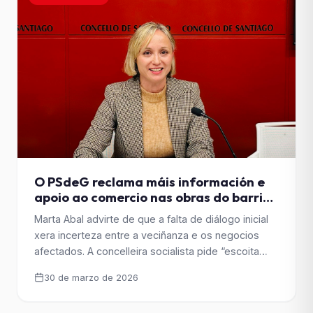
O PSdeG reclama máis información e
apoio ao comercio nas obras do barrio
verde de Pontepedriña
Marta Abal advirte de que a falta de diálogo inicial
xera incerteza entre a veciñanza e os negocios
afectados. A concelleira socialista pide “escoita
activa, coordinación e acompañamento” durante
30 de marzo de 2026
todo o proceso. O grupo socialista reclama tamén
un plan de dinamización para reforzar o barrio tras