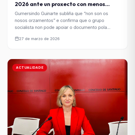
2026 ante un proxecto con menos
investimento, previsións pouco
Gumersindo Guinarte subliña que “non son os
realistas e falta de ambición do
nosos orzamentos” e confirma que o grupo
Goberno de Sanmartín
socialista non pode apoiar o documento pola
incorporación moi parcial das propostas socialistas
27 de marzo de 2026
tras o proceso de negociación co Goberno
municipal. O voceiro socialista critica a forte
redución do investimento, que se sitúa na metade
do previsto en 2025, e unha [&hellip;]
ACTUALIDADE