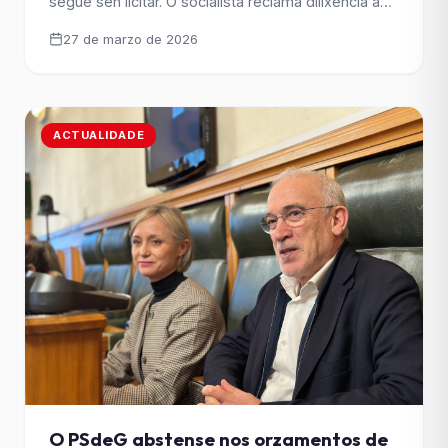
segue sen licitar. O socialista reclama dilixencia ao
Concello e pide á Xunta de Rueda que “arrime o
27 de marzo de 2026
ombreiro” e invista en Santiago como fai noutras
cidades. O PSdeG levará ao Parlamento a falta de
compromiso da Xunta coas infraestruturas
[&hellip;]
ACTUALIDADE
O PSdeG abstense nos orzamentos de