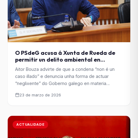
O PSdeG acusa á Xunta de Rueda de
permitir un delito ambiental en
Miramontes e leva a condena ao
Aitor Bouza advirte de que a condena “non é un
Parlamento
caso illado” e denuncia unha forma de actuar
“neglixente” do Goberno galego en materia
ambiental. O deputado socialista reclama
23 de marzo de 2026
actuacións inmediatas, reparación dos danos e
responsabilidades políticas pola inacción da Xunta.
O secretario xeral do PSdeG de Santiago e
deputado autonómico, Aitor Bouza, anunciou que
ACTUALIDADE
[&hellip;]