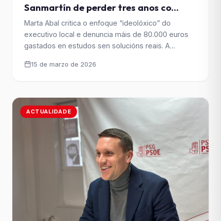
Sanmartín de perder tres anos co
contrato da auga e esixe decisións
Marta Abal critica o enfoque “ideolóxico” do
inmediatas
executivo local e denuncia máis de 80.000 euros
gastados en estudos sen solucións reais. A
concelleira socialista reclama unha concesión con
15 de marzo de 2026
control público para garantir investimentos,
mellorar o servizo e responder ás necesidades do
rural. A concelleira do Grupo Municipal Socialista
Marta Abal criticou a xestión do Goberno [&hellip;]
ACTUALIDADE