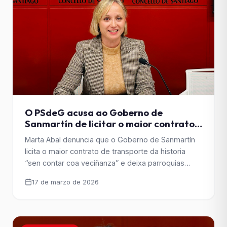
O PSdeG acusa ao Goberno de
Sanmartín de licitar o maior contrato
de transporte sen diálogo coa
Marta Abal denuncia que o Goberno de Sanmartín
veciñanza
licita o maior contrato de transporte da historia
“sen contar coa veciñanza” e deixa parroquias
como Busto sen cobertura. A concelleira socialista
17 de marzo de 2026
critica unha forma de gobernar baseada en decidir
primeiro e escoitar despois. Santiago de
Compostela, 17 de marzo de 2026. A concelleira do
Grupo Municipal [&hellip;]