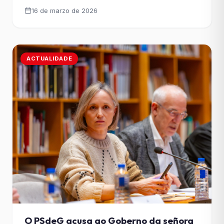
concelleira socialista denuncia que a débeda
16 de marzo de 2026
pendente aumentou en máis de 3 millóns de euros
respecto ao ano anterior. A concelleira do Grupo
Municipal Socialista Marta Abal advertiu do [&hellip;]
ACTUALIDADE
O PSdeG acusa ao Goberno da señora