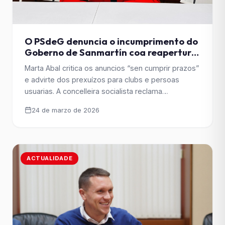
O PSdeG denuncia o incumprimento do
Goberno de Sanmartín coa reapertura
do pavillón de Santa Isabel e esixe
Marta Abal critica os anuncios “sen cumprir prazos”
solucións inmediatas
e advirte dos prexuízos para clubs e persoas
usuarias. A concelleira socialista reclama
explicacións e a reapertura inmediata dun
24 de marzo de 2026
equipamento deportivo clave para Santiago. A
concelleira do Grupo Municipal Socialista Marta Abal
denunciou o incumprimento do Goberno da señora
Sanmartín coa reapertura do pavillón de Santa
ACTUALIDADE
Isabel, [&hellip;]