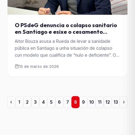
O PSdeG denuncia o colapso sanitario
en Santiago e esixe o cesamento
inmediato do xerente da área
Aitor Bouza acusa a Rueda de levar a sanidade
pública en Santiago a unha situación de colapso
cun modelo que cualifica de “nulo e deficiente”. O
deputado socialista denuncia listas de espera
15 de marzo de 2026
“absolutamente inasumibles”, con tempos de
espera de “ata tres semanas” en primaria e de
“166 días para unha ecografía de mama”, e esixe
[&hellip;]
1
2
3
4
5
6
7
8
9
10
11
12
13