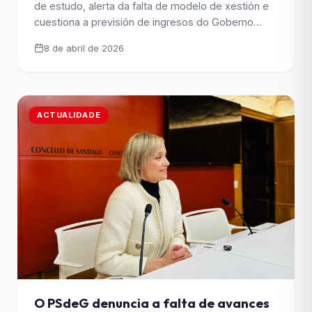
de estudo, alerta da falta de modelo de xestión e
Praza de Vigo
cuestiona a previsión de ingresos do Goberno
municipal, que cifra en 700.000€, ao considerar
8 de abril de 2026
que “non ten respaldo en custos nin planificación”.
O grupo socialista esixe convocar con urxencia a
comisión e que o Goberno da señora Sanmartín
[&hellip;]
ACTUALIDADE
O PSdeG denuncia a falta de avances