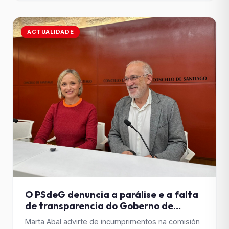
que o Debate do Estado da Autonomía confirmase
a falta de [&hellip;]
ACTUALIDADE
O PSdeG denuncia a parálise e a falta
de transparencia do Goberno de
Sanmartín na xestión dos
Marta Abal advirte de incumprimentos na comisión
aparcadoiros de Praza de Galicia e