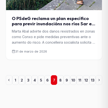
O PSdeG reclama un plan específico
para previr inundacións nos ríos Sar e
Sarela
Marta Abal advirte dos danos rexistrados en zonas
como Conxo e pide medidas preventivas ante o
aumento do risco. A concelleira socialista solicita a
implicación de Augas de Galicia e máis
31 de marzo de 2026
transparencia nas actuacións. O grupo socialista
propón un plan de mantemento e conservación
con seguimento público anual. A concelleira do
Grupo Municipal Socialista Marta [&hellip;]
1
2
3
4
5
6
7
8
9
10
11
12
13