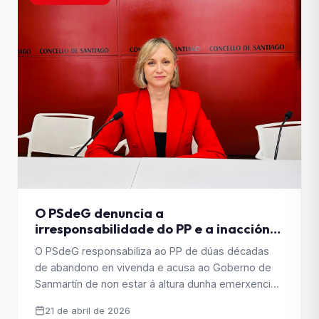
O PSdeG denuncia a
irresponsabilidade do PP e a inacción
do Goberno de Sanmartín ante a
O PSdeG responsabiliza ao PP de dúas décadas
emerxencia da vivenda en Santiago
de abandono en vivenda e acusa ao Goberno de
Sanmartín de non estar á altura dunha emerxencia
habitacional que segue agravándose en Santiago.
21 de abril de 2026
Marta Abal denuncia a falta de resposta efectiva