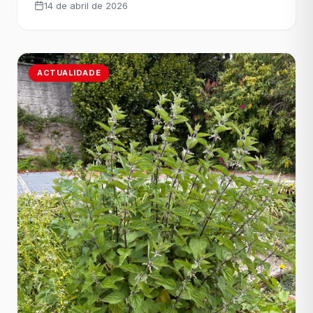
14 de abril de 2026
transparencia, diálogo e un calendario actualizado
que dea certezas ás persoas afectadas. A
concelleira do Grupo Municipal Socialista, Marta
[&hellip;]
ACTUALIDADE