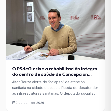
O PSdeG esixe a rehabilitación integral
do centro de saúde de Concepción
Arenal e denuncia o “abandono” da
Aitor Bouza alerta do “colapso” da atención
sanidade pública en Santiago
sanitaria na cidade e acusa a Rueda de desatender
as infraestruturas sanitarias. O deputado socialista
reclama unha actuación urxente no centro de
9 de abril de 2026
saúde de Concepción Arenal e levará a iniciativa
novamente ao Parlamento de Galicia. Bouza critica