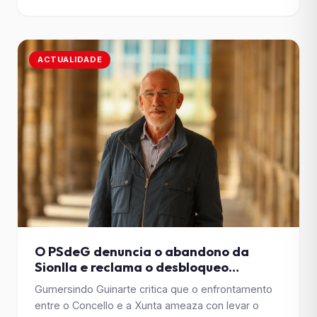
tanto da Xunta como do executivo local e advirte
de que a ausencia de políticas ambiciosas
[&hellip;]
ACTUALIDADE
O PSdeG denuncia o abandono da
Sionlla e reclama o desbloqueo
inmediato da entidade de
Gumersindo Guinarte critica que o enfrontamento
conservación
entre o Concello e a Xunta ameaza con levar o