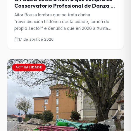
Conservatorio Profesional de Danza e
denuncia a incoherencia do PP
Aitor Bouza lembra que se trata dunha
“reivindicación histórica desta cidade, tamén do
propio sector” e denuncia que en 2026 a Xunta
aínda non deu ningún paso para facer realidade
17 de abril de 2026
esta necesidade. Os socialistas levarán de novo
esta demanda ao Parlamento e esixirán ao PP unha
posición clara sobre unha dotación que consideran
necesaria para [&hellip;]
ACTUALIDADE