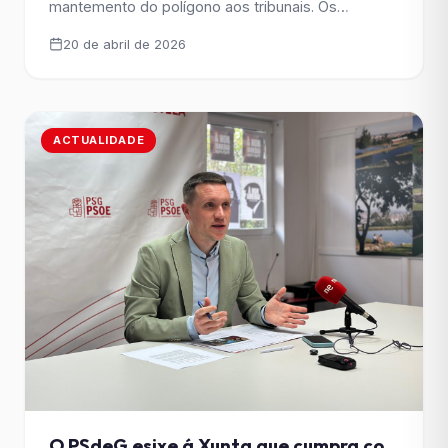
mantemento do polígono aos tribunais. Os
socialistas esixen menos confrontación e máis
20 de abril de 2026
vontade real de acordo para frear a deterioración
dun espazo estratéxico para a economía local. O
Grupo Municipal Socialista de Santiago amosou a
súa preocupación ante a [&hellip;]
ACTUALIDADE
O PSdeG esixe á Xunta que cumpra co