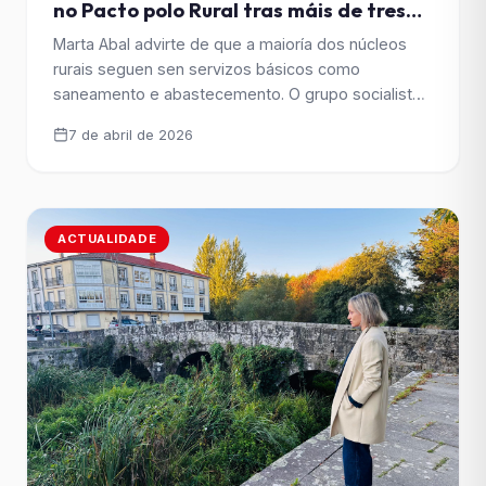
no Pacto polo Rural tras máis de tres
anos de parálise
Marta Abal advirte de que a maioría dos núcleos
rurais seguen sen servizos básicos como
saneamento e abastecemento. O grupo socialista
reclama “feitos e prazos concretos” para garantir
7 de abril de 2026
igualdade de oportunidades no rural e esixe un
compromiso real do Goberno de Sanmartín para
frear o despoboamento. A concelleira do Grupo
Municipal Socialista Marta Abal denunciou [&hellip;]
ACTUALIDADE