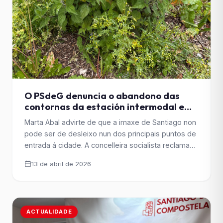
O PSdeG denuncia o abandono das
contornas da estación intermodal e
esixe unha actuación inmediata do
Marta Abal advirte de que a imaxe de Santiago non
Goberno de Sanmartín
pode ser de desleixo nun dos principais puntos de
entrada á cidade. A concelleira socialista reclama
un plan de mantemento serio para evitar que
13 de abril de 2026
situacións como esta se repitan. A concelleira do
Grupo Municipal Socialista Marta Abal denunciou o
estado de abandono que presentan as [&hellip;]
ACTUALIDADE