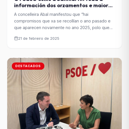
información dos orzamentos e maior
ambición e concreción para poder
A concelleira Abal manifestou que “hai
apoialos
compromisos que xa se recollían o ano pasado e
que aparecen novamente no ano 2025, polo que
entendemos que non se cumpriron. Solicitamos
21 de febreiro de 2025
que se nos remita un informe detallado no que se
indique o grao de execución e cumprimento do
pacto asinado entre as e os socialistas e [&hellip;]
DESTACADOS