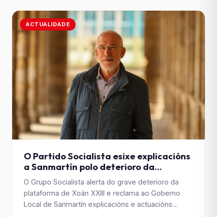
ACTUALIDADE
O Partido Socialista esixe explicacións
a Sanmartín polo deterioro da
plataforma do aparcadoiro de Xoán
O Grupo Socialista alerta do grave deterioro da
XXIII
plataforma de Xoán XXIII e reclama ao Goberno
Local de Sanmartín explicacións e actuacións
inmediatas para recuperar o espazo danado.