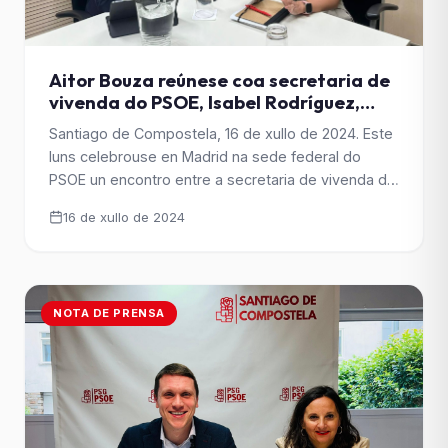
Aitor Bouza reúnese coa secretaria de
vivenda do PSOE, Isabel Rodríguez,
para abordar a política de vivenda das
Santiago de Compostela, 16 de xullo de 2024. Este
e dos socialistas na cidade
luns celebrouse en Madrid na sede federal do
PSOE un encontro entre a secretaria de vivenda do
PSOE, Isabel Rodríguez, e o secretario xeral do
16 de xullo de 2024
PSdeG de Santiago, Aitor Bouza, no marco das
xuntanzas iniciadas entre ambos no mes de
febreiro en Santiago de Compostela para [&hellip;]
NOTA DE PRENSA