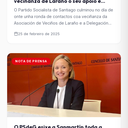
veciñanza de Laraño o seu apoio e
reclama á Delegación do Goberno a
O Partido Socialista de Santiago culminou no día de
instalación de paneis transparentes
onte unha ronda de contactos coa veciñanza da
Asociación de Veciños de Laraño e a Delegación
do Goberno para reclamar unha solución na liña do
25 de febreiro de 2025
reclamado pola veciñanza da zona.
NOTA DE PRENSA
O PSdeG esixe a Sanmartín toda a