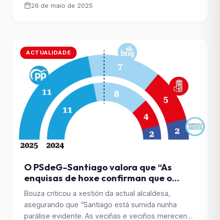
26 de maio de 2025
ACTUALIDADE
O PSdeG-Santiago valora que “As
enquisas de hoxe confirman que o
PSdeG está no bo camiño para
Bouza criticou a xestión da actual alcaldesa,
recuperar a confianza da veciñanza”
asegurando que “Santiago está sumida nunha
parálise evidente. As veciñas e veciños merecen