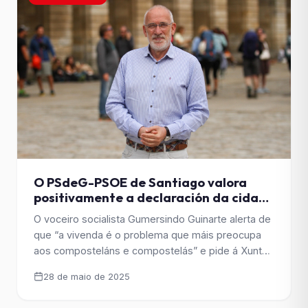
O PSdeG-PSOE de Santiago valora
positivamente a declaración da cidade
como zona tensionada e esixe á Xunta
O voceiro socialista Gumersindo Guinarte alerta de
que non poña atrancos
que “a vivenda é o problema que máis preocupa
aos composteláns e compostelás” e pide á Xunta
que “non bloquee unha medida fundamental para
28 de maio de 2025
garantir este dereito”.