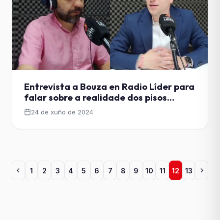
Entrevista a Bouza en Radio Líder para
falar sobre a realidade dos pisos
turísticos en Compostela
24 de xuño de 2024
1
2
3
4
5
6
7
8
9
10
11
12
13