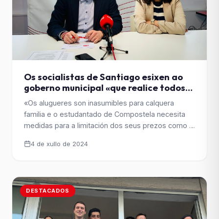
Os socialistas de Santiago esixen ao
goberno municipal «que realice todos
os trámites precisos» para pedirlle á
«Os alugueres son inasumibles para calquera
Xunta a declaración da cidade como
familia e o estudantado de Compostela necesita
zona de mercado residencial
medidas para a limitación dos seus prezos como o
tensionado
que permite a zona tensionada», asegura Aitor
4 de xullo de 2024
Bouza, secretario xeral do PSdeG local
DESTACADOS